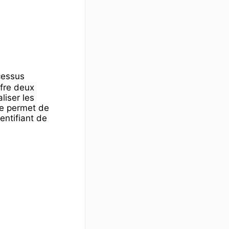
cessus
ffre deux
liser les
e permet de
entifiant de