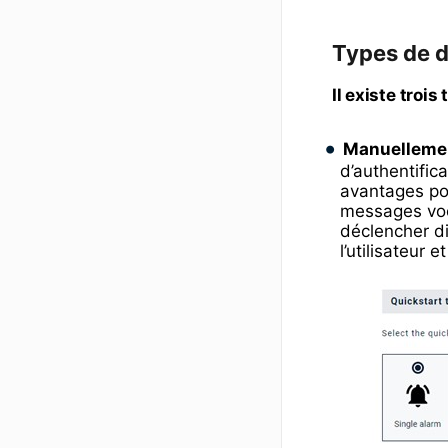
Types de 
Il existe trois
Manuellement
d’authentific
avantages pou
messages voc
déclencher di
l’utilisateur