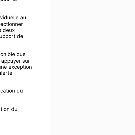
viduelle au
lectionner
s deux
support de
ponible que
à appuyer sur
 une exception
alerte
.
ication du
ation du