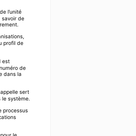
e l’unité
e savoir de
eurement.
anisations,
 profil de
l est
n numéro de
e dans la
appelle sert
ns le système.
le processus
ications
 pour le