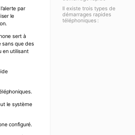
Il existe trois types de
’alerte par
démarrages rapides
iser le
téléphoniques :
tion.
hone sert à
vée sans que des
 en utilisant
pide
 téléphoniques.
out le système
one configuré.