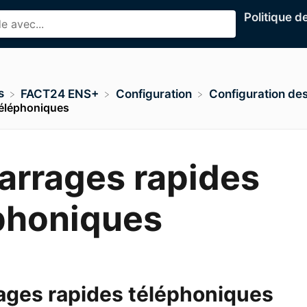
Politique d
s
​FACT24 ENS+
​Configuration
​Configuration des
téléphoniques
rrages rapides
phoniques
ges rapides téléphoniques