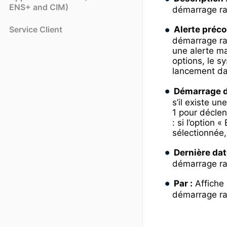
ENS+ and CIM)
démarrage ra
Alerte préco
Service Client
démarrage rap
une alerte ma
options, le s
lancement dan
Démarrage di
s’il existe un
1 pour déclenc
: si l’option
sélectionnée,
Dernière dat
démarrage ra
Par :
Affiche 
démarrage r