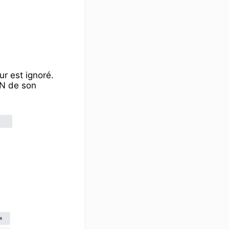
s
eur est ignoré.
IN de son