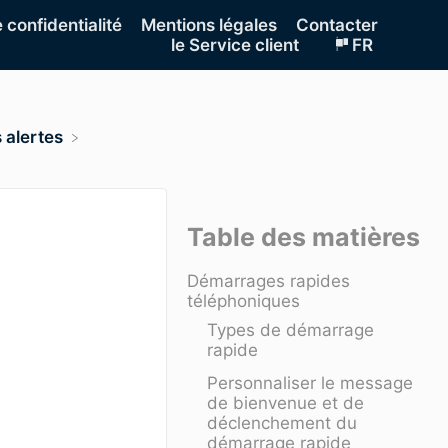
e confidentialité
Mentions légales
Contacter
le Service client
FR
 alertes
Table des matières
Démarrages rapides
téléphoniques
Types de démarrage
rapide
Personnaliser le message
de bienvenue et de
déclenchement du
démarrage rapide