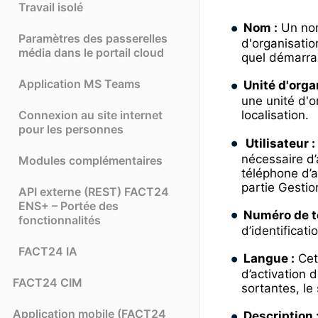
Travail isolé
Nom :
Un nom
Paramètres des passerelles
d'organisatio
média dans le portail cloud
quel démarrag
Application MS Teams
Unité d'orga
une unité d'o
Connexion au site internet
localisation.
pour les personnes
Utilisateur :
nécessaire d’
Modules complémentaires
téléphone d’a
partie Gestio
API externe (REST) FACT24
ENS+ – Portée des
Numéro de t
fonctionnalités
d’identificat
FACT24 IA
Langue :
Cet
d’activation d
FACT24 CIM
sortantes, le
Application mobile (FACT24
Description 