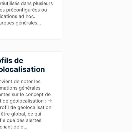
réutilisés dans plusieurs
tes préconfigurées ou
fications ad hoc.
rques générales…
fils de
olocalisation
nvient de noter les
rmations générales
antes sur le concept de
il de géolocalisation : →
rofil de géolocalisation
 être global, ce qui
ifie que des alertes
enant de d…