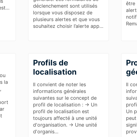
us
être 
déclenchement sont utilisés
 est…
aler
lorsque vous disposez de
noti
plusieurs alertes et que vous
Rema
souhaitez choisir l’alerte app…
Profils de
Pro
localisation
gé
 ou
s la
Il convient de noter les
Il co
,
informations générales
info
suivantes sur le concept de
suiv
port
profil de localisation : → Un
prof
ar
profil de localisation est
Un p
st
toujours affecté à une unité
peut
d'organisation. → Une unité
sign
d'organis…
prov