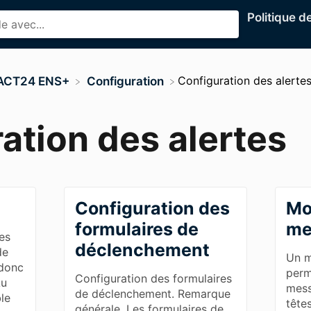
Politique d
​Configuration des alerte
FACT24 ENS+
​Configuration
ation des alertes
Configuration des
Mo
formulaires de
me
es
déclenchement
de
Un m
 donc
perm
Configuration des formulaires
Au
mess
de déclenchement. Remarque
ble
tête
générale. Les formulaires de