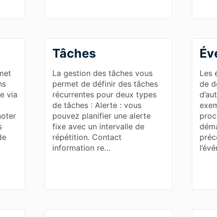
Tâches
Év
met
La gestion des tâches vous
Les 
ns
permet de définir des tâches
de d
e via
récurrentes pour deux types
d’au
de tâches : Alerte : vous
exem
noter
pouvez planifier une alerte
proc
s
fixe avec un intervalle de
déma
de
répétition. Contact
préc
information re…
l’év