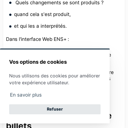
Quels changements se sont produits ?
quand cela s'est produit,
et qui les a interprétés.
Dans l'interface Web ENS+ :
La liste des billets comprend une colonne
Histoire
dédiée,
Vos options de cookies
Cliquer sur l'icône en forme d'horloge ouvre
Nous utilisons des cookies pour améliorer
un tableau affichant l'historique complet des
votre expérience utilisateur.
modifications.
En savoir plus
Notifications par e-mail
Refuser
pour les modifications de
billets