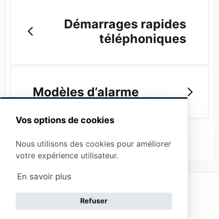
Démarrages rapides
téléphoniques
Modèles d’alarme
Vos options de cookies
Nous utilisons des cookies pour améliorer
votre expérience utilisateur.
En savoir plus
Politique de
confidentialité
(opens in a new tab)
Powered by
Refuser
Mentions légales
(opens in a new tab)
HelpDocs
Contacter le