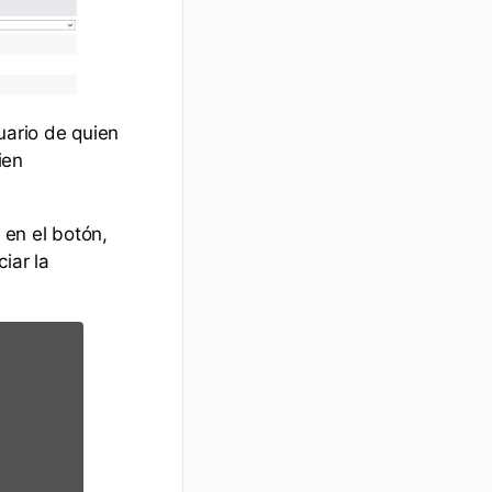
uario de quien
ien
en el botón,
iar la