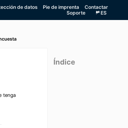
tección de datos
Pie de imprenta
Contactar
Soporte
ES
ncuesta
Índice
ue tenga