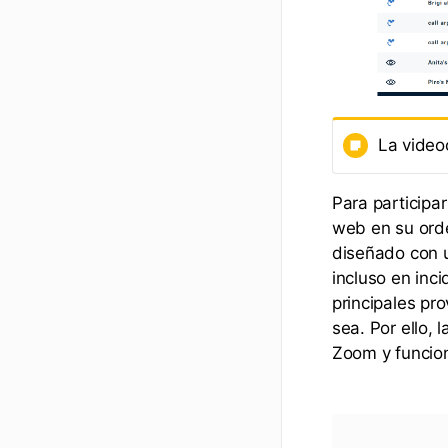
La video
Para participa
web en su ord
diseñado con u
incluso en inc
principales pr
sea. Por ello,
Zoom y funcio