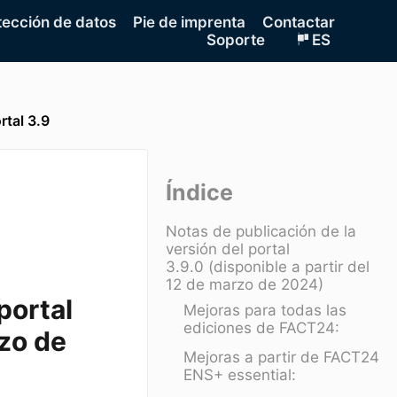
tección de datos
Pie de imprenta
Contactar
Soporte
ES
rtal 3.9
Índice
Notas de publicación de la
versión del portal
3.9.0 (disponible a partir del
12 de marzo de 2024)
portal
Mejoras para todas las
ediciones de FACT24:
zo de
Mejoras a partir de FACT24
ENS+ essential: