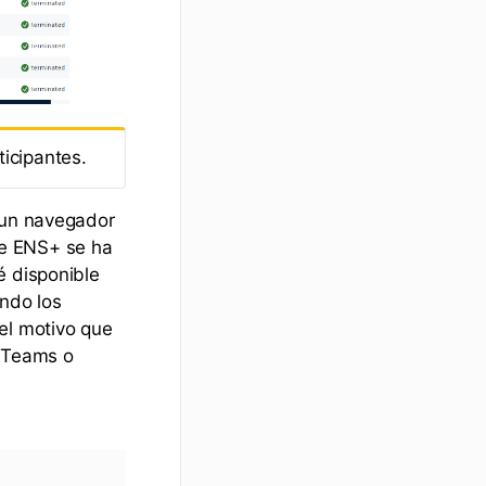
icipantes.
e un navegador
de ENS+ se ha
é disponible
ando los
el motivo que
t Teams o