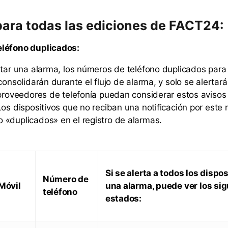
ara todas las ediciones de FACT24:
léfono duplicados:
utar una alarma, los números de teléfono duplicados para
consolidarán durante el flujo de alarma, y solo se alertar
 proveedores de telefonía puedan considerar estos aviso
Los dispositivos que no reciban una notificación por este 
«duplicados» en el registro de alarmas.
Si se alerta a todos los dispo
Número de
Móvil
una alarma, puede ver los si
teléfono
estados: