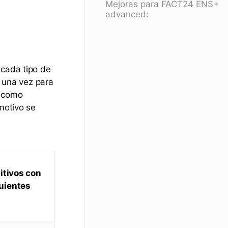
Mejoras para FACT24 ENS+
advanced:
 cada tipo de
á una vez para
s como
motivo se
sitivos con
guientes