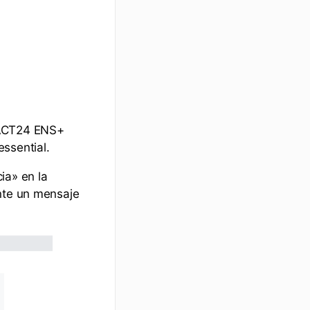
FACT24 ENS+
ssential.
ia» en la
ente un mensaje