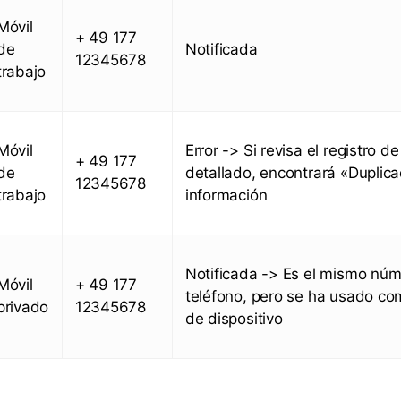
Móvil
+ 49 177
de
Notificada
12345678
trabajo
Móvil
Error -> Si revisa el registro d
+ 49 177
de
detallado, encontrará «Dupli
12345678
trabajo
información
Notificada -> Es el mismo nú
Móvil
+ 49 177
teléfono, pero se ha usado com
privado
12345678
de dispositivo