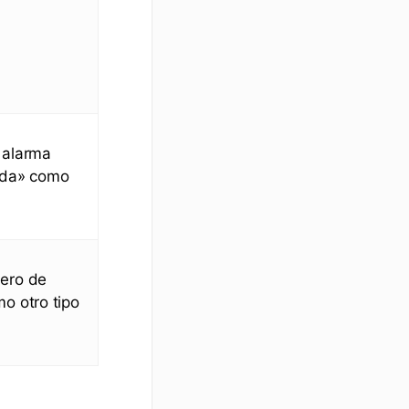
e alarma
cada» como
mero de
o otro tipo