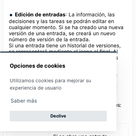
Edición de entradas
: La información, las
decisiones y las tareas se podrán editar en
cualquier momento. Si se ha creado una nueva
versión de una entrada, se creará un nuevo
número de versión de la entrada.
Si una entrada tiene un historial de versiones,
se representará mediante el icono al final. Al
hacer clic en el icono, se tendrá acceso a las
versiones anteriores de una entrada.
Opciones de cookies
Utilizamos cookies para mejorar su
experiencia de usuario
Saber más
Información detallada sobre los distintos iconos:
Declive