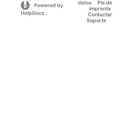
datos
Pie de
(opens in a new tab)
Powered by
imprenta
(opens in a new tab)
HelpDocs
Contactar
Soporte