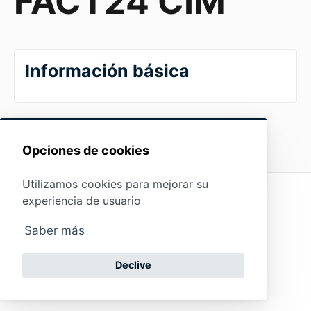
FACT24 CIM
Información básica
Opciones de cookies
Utilizamos cookies para mejorar su
Protección de
experiencia de usuario
datos
Pie de
(opens in a new tab)
Powered by
imprenta
Saber más
(opens in a new tab)
HelpDocs
Contactar
Soporte
Declive