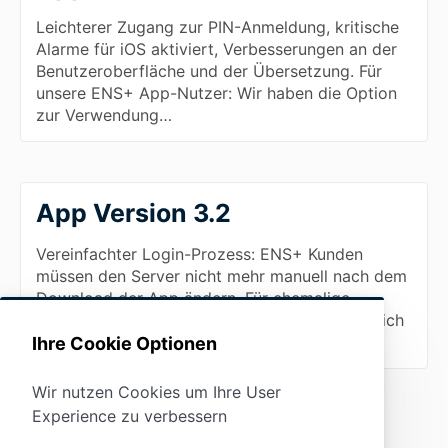
Leichterer Zugang zur PIN-Anmeldung, kritische
Alarme für iOS aktiviert, Verbesserungen an der
Benutzeroberfläche und der Übersetzung. Für
unsere ENS+ App-Nutzer: Wir haben die Option
zur Verwendung…
App Version 3.2
Vereinfachter Login-Prozess: ENS+ Kunden
müssen den Server nicht mehr manuell nach dem
Download der App ändern. Für ehemalige
Serinus-Kunden ist es nach wie vor möglich, sich
über den bekannten Weg m…
Ihre Cookie Optionen
Wir nutzen Cookies um Ihre User
Experience zu verbessern