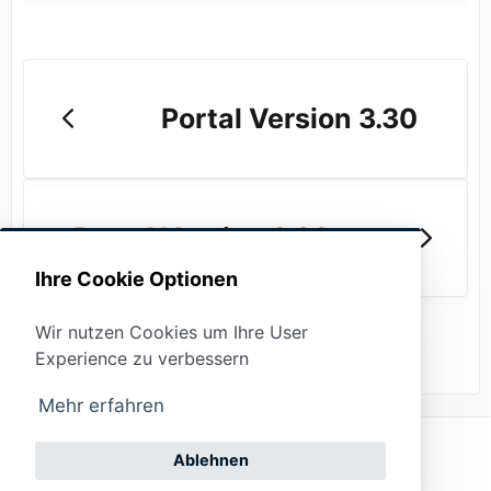
Portal Version 3.30
Portal Version 3.28
Ihre Cookie Optionen
Wir nutzen Cookies um Ihre User
Experience zu verbessern
Mehr erfahren
Datenschutz
Ablehnen
(opens in a new tab)
Powered by
Impressum