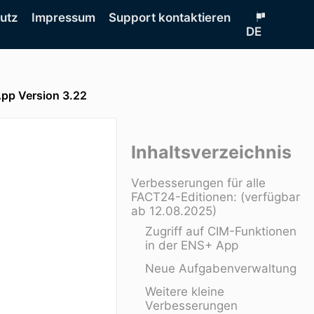
hutz
Impressum
Support kontaktieren
DE
pp Version 3.22
Inhaltsverzeichnis
Verbesserungen für alle
FACT24-Editionen: (verfügbar
ab 12.08.2025)
Zugriff auf CIM-Funktionen
in der ENS+ App
Neue Aufgabenverwaltung
Weitere kleine
Verbesserungen