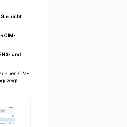
 Sie nicht
le CIM-
ENS- und
ber einen CIM-
ngezeigt.