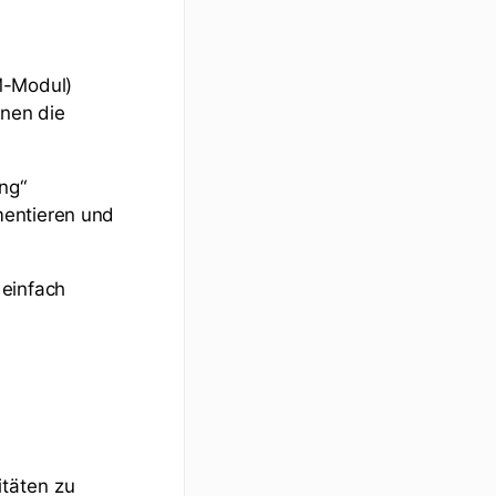
M-Modul)
hnen die
ng“
mentieren und
 einfach
itäten zu