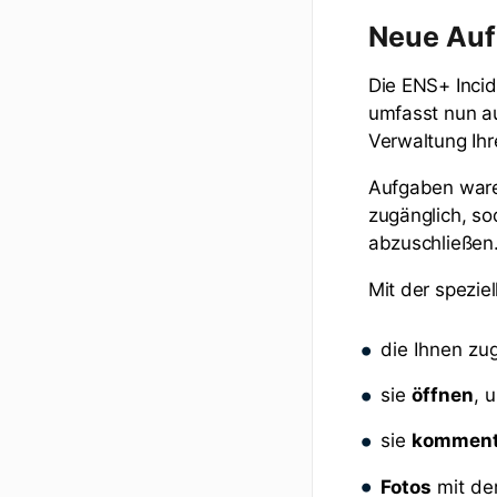
Neue Auf
Die ENS+ Inci
umfasst nun au
Verwaltung Ihr
Aufgaben ware
zugänglich, s
abzuschließen
Mit der spezie
die Ihnen z
sie
öffnen
, 
sie
kommenti
Fotos
mit de