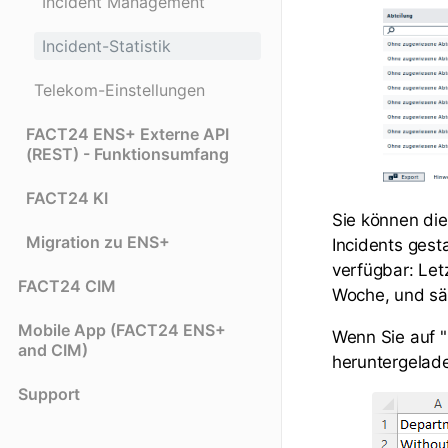
Incident Management
Incident-Statistik
Telekom-Einstellungen
FACT24 ENS+ Externe API
(REST) - Funktionsumfang
FACT24 KI
Sie können di
Migration zu ENS+
Incidents gest
verfügbar: Letz
FACT24 CIM
Woche, und sä
Mobile App (FACT24 ENS+
Wenn Sie auf "
and CIM)
heruntergelade
Support