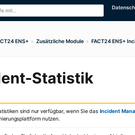
Datensc
ACT24 ENS+
​Zusätzliche Module
​FACT24 ENS+ In
dent-Statistik
atistiken sind nur verfügbar, wenn Sie das
Incident Man
mierungsplattform nutzen.