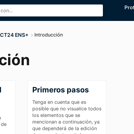
Pro
​Introducción
FACT24 ENS+
ción
l
Primeros pasos
Tenga en cuenta que es
posible que no visualice todos
los elementos que se
a
mencionan a continuación, ya
 de
que dependerá de la edición