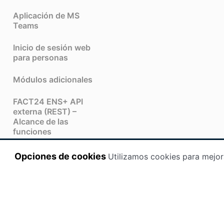
Aplicación de MS
Teams
Inicio de sesión web
para personas
Módulos adicionales
FACT24 ENS+ API
externa (REST) –
Alcance de las
funciones
FACT24 IA
Opciones de cookies
Utilizamos cookies para mejor
FACT24 CIM
Aplicación móvil
(FACT24 ENS+ and CIM)