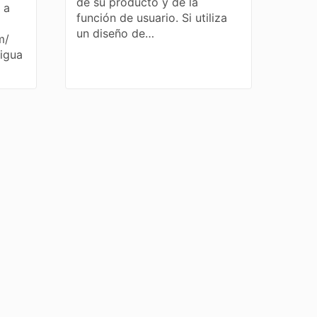
de su producto y de la
 a
función de usuario. Si utiliza
un diseño de…
m/
tigua