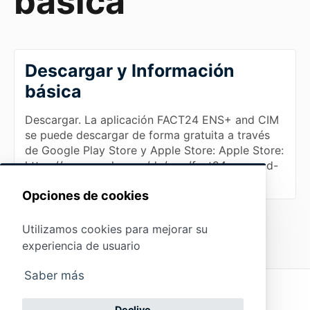
básica
Descargar y Información
básica
Descargar. La aplicación FACT24 ENS+ and CIM
se puede descargar de forma gratuita a través
de Google Play Store y Apple Store: Apple Store:
https://apps.apple.com/de/app/fact24-ens-and-
cim/id16417049…
Opciones de cookies
Utilizamos cookies para mejorar su
experiencia de usuario
Saber más
Protección de
datos
Pie de
(opens in a new tab)
Powered by
Declive