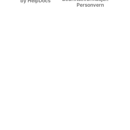
(opens in a new tab)
by HelpDocs
Personvern