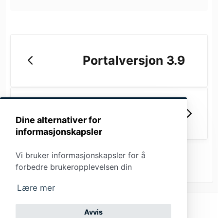
Portalversjon 3.9
Portal Versjon 3.3
Dine alternativer for
informasjonskapsler
Vi bruker informasjonskapsler for å
forbedre brukeropplevelsen din
Lære mer
Kontakte
Avvis
(opens in a new tab)
Powered
kundestøtte