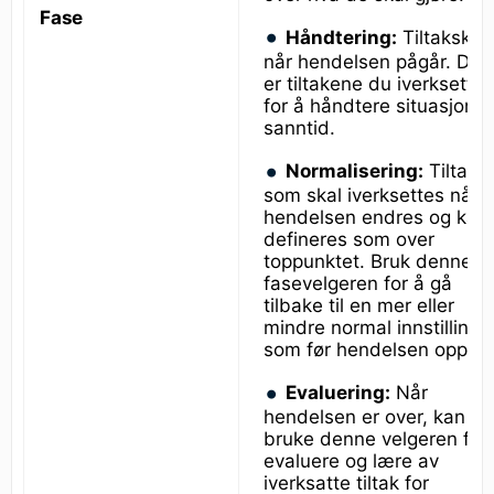
Fase
Håndtering:
Tiltakskor
når hendelsen pågår. Det
er tiltakene du iverksetter
for å håndtere situasjonen
sanntid.
Normalisering:
Tiltak
som skal iverksettes når
hendelsen endres og kan
defineres som over
toppunktet. Bruk denne
fasevelgeren for å gå
tilbake til en mer eller
mindre normal innstilling 
som før hendelsen oppsto
Evaluering:
Når
hendelsen er over, kan du
bruke denne velgeren for
evaluere og lære av
iverksatte tiltak for