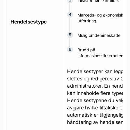
Tilsiktet uønsket tiltak
Markeds- og økonomisk
utfordring
Hendelsestype
Mulig omdømmeskade
Brudd på
informasjonssikkerheten
Hendelsestyper kan legges t
slettes og redigeres av CIM
administratorer. En hendels
kan inneholde flere typer.
Hendelsestypene du velger 
avgjøre hvilke tiltakskort s
automatisk er tilgjengelige f
håndtering av hendelsen.