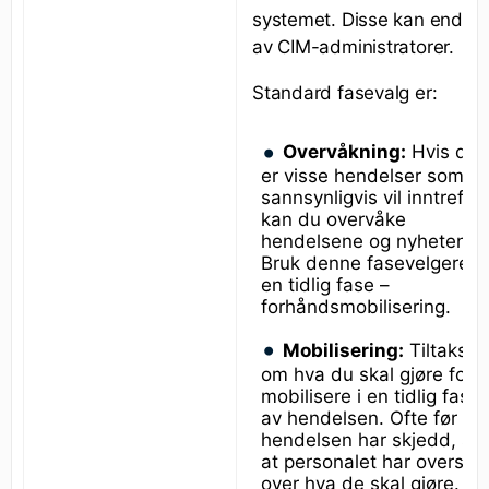
systemet. Disse kan endre
av CIM-administratorer.
Standard fasevalg er:
Overvåkning:
Hvis det
er visse hendelser som
sannsynligvis vil inntreffe,
kan du overvåke
hendelsene og nyhetene.
Bruk denne fasevelgeren 
en tidlig fase –
forhåndsmobilisering.
Mobilisering:
Tiltaksko
om hva du skal gjøre for å
mobilisere i en tidlig fase
av hendelsen. Ofte før
hendelsen har skjedd, sli
at personalet har oversikt
over hva de skal gjøre.