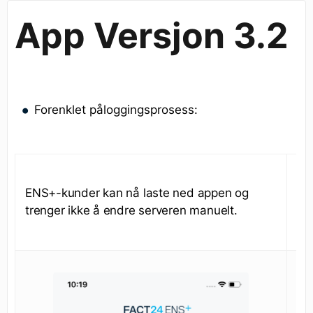
App Versjon 3.2
Forenklet påloggingsprosess:
For
ENS+-kunder kan nå laste ned appen og
mu
trenger ikke å endre serveren manuelt.
bar